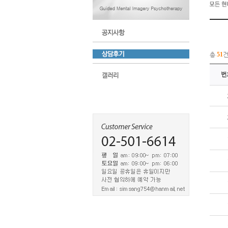
총
51
번